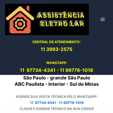
Ir
para
o
conteúdo
CENTRAL DE ATENDIMENTO:
11 3993-2575
WHASTAPP:
11 97734-4
341
-
11 99776-1016
São Paulo - grande São Paulo
ABC Paulista - Interior - Sul de Minas
AGENDE SUA VISITA TÉCNICA PELO WHATSAPP:
11 97734-4341
-
11 99776-1016
CLIQUE E AGENDE TÉCNICO NA SUA CIDADE