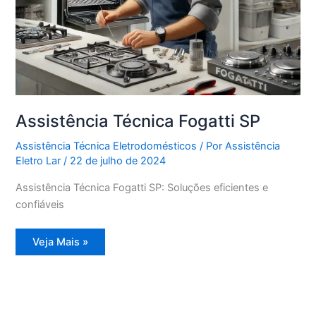
Assistência Técnica Fogatti SP
Assistência Técnica Eletrodomésticos
/ Por
Assistência
Eletro Lar
/
22 de julho de 2024
Assistência Técnica Fogatti SP: Soluções eficientes e
confiáveis
Assistência
Veja Mais »
Técnica
Fogatti
SP