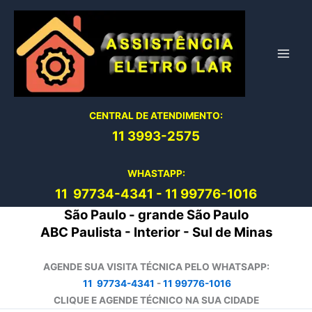
Ir
para
o
conteúdo
CENTRAL DE ATENDIMENTO:
11 3993-2575
WHASTAPP:
11 97734-4
341
-
11 99776-1016
São Paulo - grande São Paulo
ABC Paulista - Interior - Sul de Minas
AGENDE SUA VISITA TÉCNICA PELO WHATSAPP:
11 97734-4341
-
11 99776-1016
CLIQUE E AGENDE TÉCNICO NA SUA CIDADE