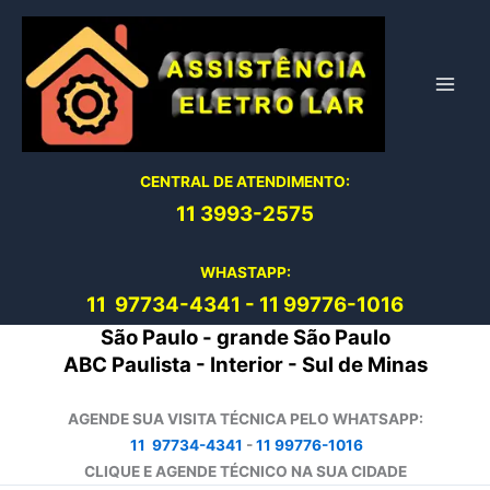
Ir
para
o
conteúdo
CENTRAL DE ATENDIMENTO:
11 3993-2575
WHASTAPP:
11 97734-4
341
-
11 99776-1016
São Paulo - grande São Paulo
ABC Paulista - Interior - Sul de Minas
AGENDE SUA VISITA TÉCNICA PELO WHATSAPP:
11 97734-4341
-
11 99776-1016
CLIQUE E AGENDE TÉCNICO NA SUA CIDADE