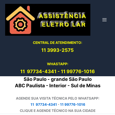
Ir
para
o
conteúdo
CENTRAL DE ATENDIMENTO:
11 3993-2575
WHASTAPP:
11 97734-4
341
-
11 99776-1016
São Paulo - grande São Paulo
ABC Paulista - Interior - Sul de Minas
AGENDE SUA VISITA TÉCNICA PELO WHATSAPP:
11 97734-4341
-
11 99776-1016
CLIQUE E AGENDE TÉCNICO NA SUA CIDADE