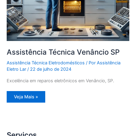
Assistência Técnica Venâncio SP
Assistência Técnica Eletrodomésticos
/ Por
Assistência
Eletro Lar
/
22 de julho de 2024
Excelência em reparos eletrônicos em Venâncio, SP.
Assistência
Veja Mais »
Técnica
Venâncio
SP
Serviços