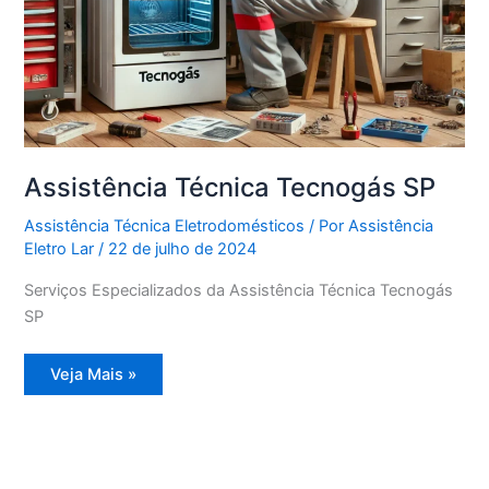
Assistência Técnica Tecnogás SP
Assistência Técnica Eletrodomésticos
/ Por
Assistência
Eletro Lar
/
22 de julho de 2024
Serviços Especializados da Assistência Técnica Tecnogás
SP
Assistência
Veja Mais »
Técnica
Tecnogás
SP