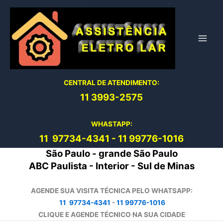
Ir
para
o
conteúdo
CENTRAL DE ATENDIMENTO:
11 3993-2575
WHASTAPP:
11 97734-4
341
-
11 99776-1016
São Paulo - grande São Paulo
ABC Paulista - Interior - Sul de Minas
AGENDE SUA VISITA TÉCNICA PELO WHATSAPP:
11 97734-4341
-
11 99776-1016
CLIQUE E AGENDE TÉCNICO NA SUA CIDADE