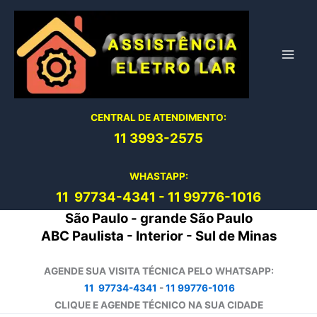
Ir
para
o
conteúdo
CENTRAL DE ATENDIMENTO:
11 3993-2575
WHASTAPP:
11 97734-4
341
-
11 99776-1016
São Paulo - grande São Paulo
ABC Paulista - Interior - Sul de Minas
AGENDE SUA VISITA TÉCNICA PELO WHATSAPP:
11 97734-4341
-
11 99776-1016
CLIQUE E AGENDE TÉCNICO NA SUA CIDADE