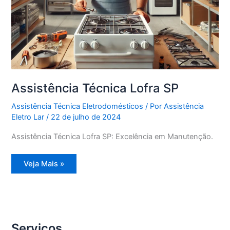
Assistência Técnica Lofra SP
Assistência Técnica Eletrodomésticos
/ Por
Assistência
Eletro Lar
/
22 de julho de 2024
Assistência Técnica Lofra SP: Excelência em Manutenção.
Assistência
Veja Mais »
Técnica
Lofra
SP
Serviços