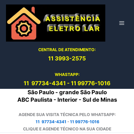
Ir
para
o
conteúdo
CENTRAL DE ATENDIMENTO:
11 3993-2575
WHASTAPP:
11 97734-4
341
-
11 99776-1016
São Paulo - grande São Paulo
ABC Paulista - Interior - Sul de Minas
AGENDE SUA VISITA TÉCNICA PELO WHATSAPP:
11 97734-4341
-
11 99776-1016
CLIQUE E AGENDE TÉCNICO NA SUA CIDADE