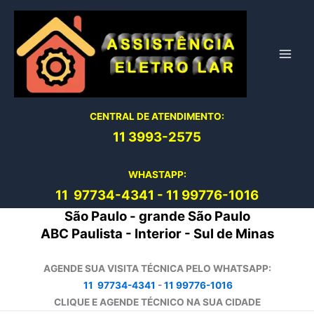
Ir
para
o
conteúdo
CENTRAL DE ATENDIMENTO:
11 3993-2575
WHASTAPP:
11 97734-4
341
-
11 99776-1016
São Paulo - grande São Paulo
ABC Paulista - Interior - Sul de Minas
AGENDE SUA VISITA TÉCNICA PELO WHATSAPP:
11 97734-4341
-
11 99776-1016
CLIQUE E AGENDE TÉCNICO NA SUA CIDADE