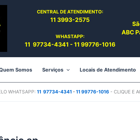
CENTRAL DE ATENDIMENTO:
11 3993-2575
Sã
ABC Pa
WHASTAPP:
11 97734-4
341
-
11 99776-1016
Quem Somos
Serviços
Locais de Atendimento
PELO WHATSAPP:
11 97734-4
341
-
11 99776-1016
- CLIQUE E 