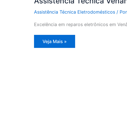
Assistência Técnica Venâ
Assistência Técnica Eletrodomésticos
/ Po
Excelência em reparos eletrônicos em Venâ
Assistência
Veja Mais »
Técnica
Venâncio
SP