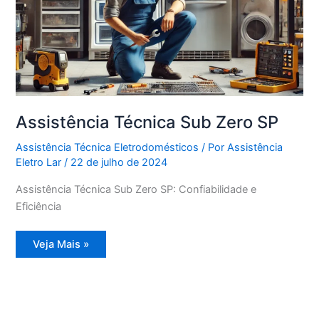
Assistência Técnica Sub Zero SP
Assistência Técnica Eletrodomésticos
/ Por
Assistência
Eletro Lar
/
22 de julho de 2024
Assistência Técnica Sub Zero SP: Confiabilidade e
Eficiência
Assistência
Veja Mais »
Técnica
Sub
Zero
SP