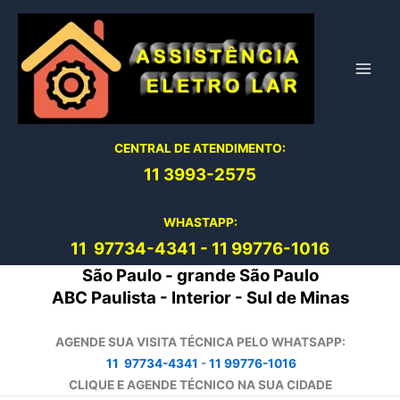
Ir
para
o
conteúdo
CENTRAL DE ATENDIMENTO:
11 3993-2575
WHASTAPP:
11 97734-4
341
-
11 99776-1016
São Paulo - grande São Paulo
ABC Paulista - Interior - Sul de Minas
AGENDE SUA VISITA TÉCNICA PELO WHATSAPP:
11 97734-4341
-
11 99776-1016
CLIQUE E AGENDE TÉCNICO NA SUA CIDADE