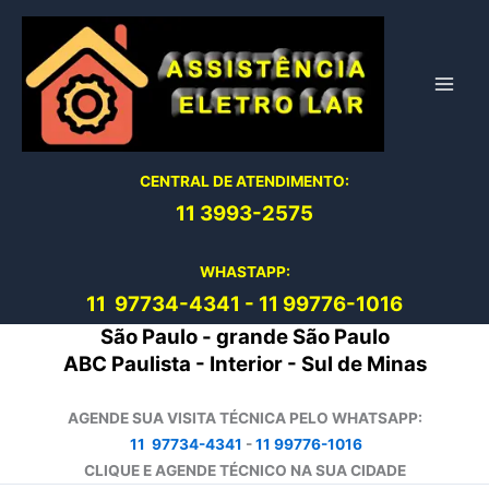
Ir
para
o
conteúdo
CENTRAL DE ATENDIMENTO:
11 3993-2575
WHASTAPP:
11 97734-4
341
-
11 99776-1016
São Paulo - grande São Paulo
ABC Paulista - Interior - Sul de Minas
AGENDE SUA VISITA TÉCNICA PELO WHATSAPP:
11 97734-4341
-
11 99776-1016
CLIQUE E AGENDE TÉCNICO NA SUA CIDADE