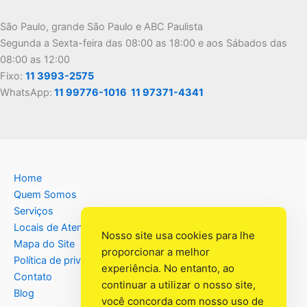
São Paulo, grande São Paulo e ABC Paulista
Segunda a Sexta-feira das 08:00 as 18:00 e aos Sábados das
08:00 as 12:00
Fixo:
11 3993-2575
WhatsApp:
11 99776-1016
11 97371-4341
Home
Quem Somos
Serviços
Locais de Atendimento
Nosso site usa cookies para lhe
Mapa do Site
proporcionar a melhor
Política de privacidade
experiência. No entanto, ao
Contato
continuar a utilizar o nosso site,
Blog
você concorda com nosso uso de