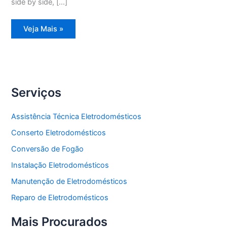
side by side, […]
Assistência
Veja Mais »
Técnica
Refrigerador
Frost
Free
Serviços
Assistência Técnica Eletrodomésticos
Conserto Eletrodomésticos
Conversão de Fogão
Instalação Eletrodomésticos
Manutenção de Eletrodomésticos
Reparo de Eletrodomésticos
Mais Procurados