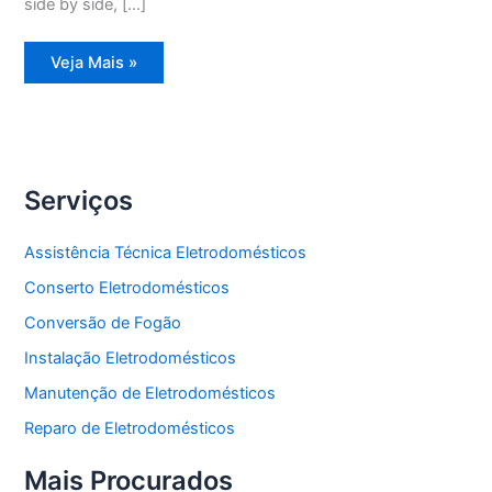
side by side, […]
Assistência
Veja Mais »
Técnica
Refrigerador
Frost
Free
Serviços
Assistência Técnica Eletrodomésticos
Conserto Eletrodomésticos
Conversão de Fogão
Instalação Eletrodomésticos
Manutenção de Eletrodomésticos
Reparo de Eletrodomésticos
Mais Procurados