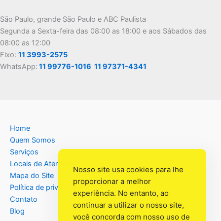
São Paulo, grande São Paulo e ABC Paulista
Segunda a Sexta-feira das 08:00 as 18:00 e aos Sábados das
08:00 as 12:00
Fixo:
11 3993-2575
WhatsApp:
11 99776-1016
11 97371-4341
Home
Quem Somos
Serviços
Locais de Atendimento
Nosso site usa cookies para lhe
Mapa do Site
proporcionar a melhor
Política de privacidade
experiência. No entanto, ao
Contato
continuar a utilizar o nosso site,
Blog
você concorda com nosso uso de