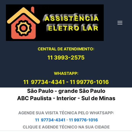
Ir
para
o
conteúdo
CENTRAL DE ATENDIMENTO:
11 3993-2575
WHASTAPP:
11 97734-4
341
-
11 99776-1016
São Paulo - grande São Paulo
ABC Paulista - Interior - Sul de Minas
AGENDE SUA VISITA TÉCNICA PELO WHATSAPP:
11 97734-4341
-
11 99776-1016
CLIQUE E AGENDE TÉCNICO NA SUA CIDADE