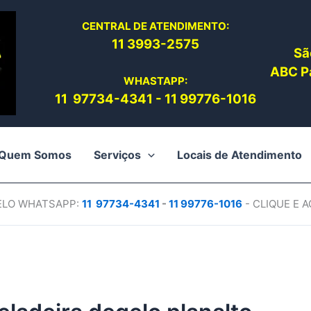
CENTRAL DE ATENDIMENTO:
11 3993-2575
Sã
ABC Pa
WHASTAPP:
11 97734-4
341
-
11 99776-1016
Quem Somos
Serviços
Locais de Atendimento
PELO WHATSAPP:
11 97734-4
341
-
11 99776-1016
- CLIQUE E 