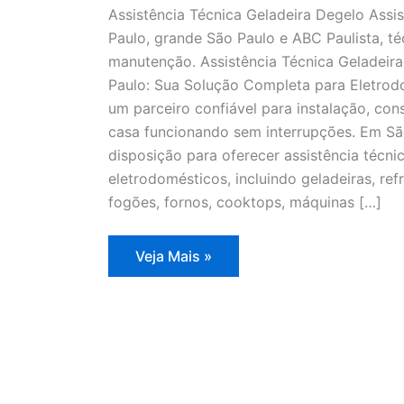
Assistência Técnica Geladeira Degelo Assi
Paulo, grande São Paulo e ABC Paulista, té
manutenção. Assistência Técnica Geladeir
Paulo: Sua Solução Completa para Eletrodo
um parceiro confiável para instalação, co
casa funcionando sem interrupções. Em Sã
disposição para oferecer assistência técn
eletrodomésticos, incluindo geladeiras, refr
fogões, fornos, cooktops, máquinas […]
Assistência
Veja Mais »
Técnica
Geladeira
Degelo