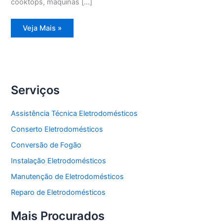
cooktops, máquinas […]
Assistência
Veja Mais »
Técnica
Geladeira
Degelo
Serviços
Assistência Técnica Eletrodomésticos
Conserto Eletrodomésticos
Conversão de Fogão
Instalação Eletrodomésticos
Manutenção de Eletrodomésticos
Reparo de Eletrodomésticos
Mais Procurados