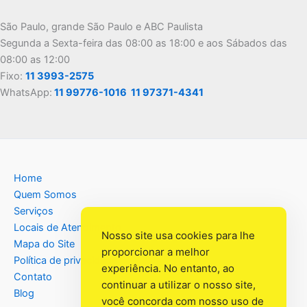
São Paulo, grande São Paulo e ABC Paulista
Segunda a Sexta-feira das 08:00 as 18:00 e aos Sábados das
08:00 as 12:00
Fixo:
11 3993-2575
WhatsApp:
11 99776-1016
11 97371-4341
Home
Quem Somos
Serviços
Locais de Atendimento
Nosso site usa cookies para lhe
Mapa do Site
proporcionar a melhor
Política de privacidade
experiência. No entanto, ao
Contato
continuar a utilizar o nosso site,
Blog
você concorda com nosso uso de