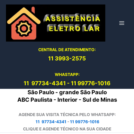
Ir
para
o
conteúdo
CENTRAL DE ATENDIMENTO:
11 3993-2575
WHASTAPP:
11 97734-4
341
-
11 99776-1016
São Paulo - grande São Paulo
ABC Paulista - Interior - Sul de Minas
AGENDE SUA VISITA TÉCNICA PELO WHATSAPP:
11 97734-4341
-
11 99776-1016
CLIQUE E AGENDE TÉCNICO NA SUA CIDADE