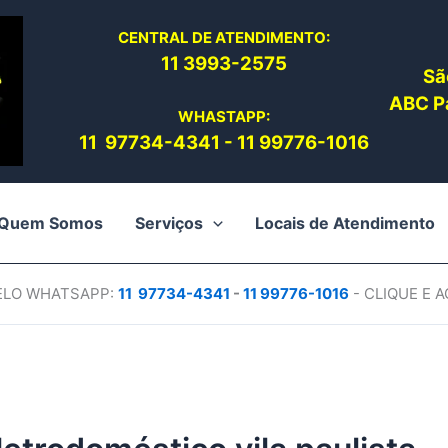
CENTRAL DE ATENDIMENTO:
11 3993-2575
Sã
ABC Pa
WHASTAPP:
11 97734-4
341
-
11 99776-1016
Quem Somos
Serviços
Locais de Atendimento
PELO WHATSAPP:
11 97734-4
341
-
11 99776-1016
- CLIQUE E 